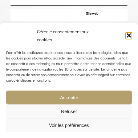
Site web
Enregistrer mon nom, mon e-mail et mon site dans le navigateur pour mon
Gérer le consentement aux
prochain commentaire.
cookies
Pour offrir les meilleures expériences, nous utilisons des technologies telles que
les cookies pour stocker et/ou accéder aux informations des appareils. Le fait
de consentir à ces technologies nous permettra de traiter des données telles que
le comportement de navigation ou les ID uniques sur ce site. Le fait de ne pas
consentir ou de retirer son consentement peut avoir un effet négatif sur certaines
caractéristiques et fonctions.
Accepter
Refuser
Voir les préférences
© COPYRIGHT 2023 - THE WIND ROSE - WEBDESIGN :
LIMBUS STUDIO
POLITIQUE QUALITÉ
MENTIONS LÉGALES