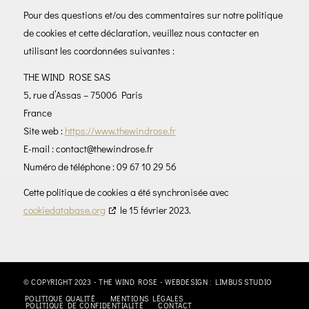
Pour des questions et/ou des commentaires sur notre politique
de cookies et cette déclaration, veuillez nous contacter en
utilisant les coordonnées suivantes :
THE WIND ROSE SAS
5, rue d’Assas – 75006 Paris
France
Site web :
https://www.thewindrose.fr
E-mail :
contact@
thewindrose.fr
Numéro de téléphone : 09 67 10 29 56
Cette politique de cookies a été synchronisée avec
cookiedatabase.org
le 15 février 2023.
© COPYRIGHT 2023 - THE WIND ROSE - WEBDESIGN :
LIMBUS STUDIO
POLITIQUE QUALITÉ
MENTIONS LÉGALES
POLITIQUE DE CONFIDENTIALITÉ
CONTACT