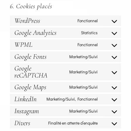
6. Cookies placés
WordPress
Fonctionnel
Consent
Google Analytics
to
Statistics
Consent
service
WPML
to
Fonctionnel
wordpress
Consent
service
Google Fonts
to
Marketing/Suivi
google-
Consent
service
Google
analytics
to
wpml
Marketing/Suivi
reCAPTCHA
service
Consent
google-
to
Google Maps
Marketing/Suivi
fonts
service
Consent
LinkedIn
google-
to
Marketing/Suivi, Fonctionnel
Consent
recaptcha
service
Instagram
to
Marketing/Suivi
google-
Consent
service
maps
Divers
to
Finalité en attente d’enquête
linkedin
Consent
service