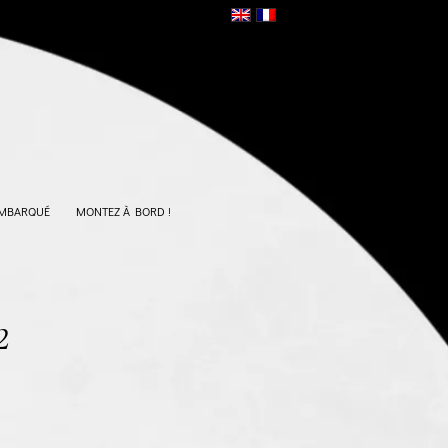
EMBARQUÉ
MONTEZ À BORD !
2