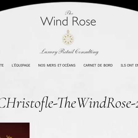
TE
L’ÉQUIPAGE
NOS MERS ET OCÉANS
CARNET DE BORD
ILS ONT 
CHristofle-TheWindRose-