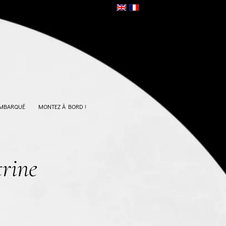
EMBARQUÉ
MONTEZ À BORD !
trine