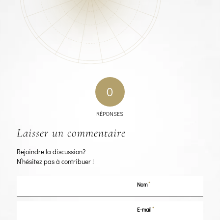
0
RÉPONSES
Laisser un commentaire
Rejoindre la discussion?
N’hésitez pas à contribuer !
*
Nom
*
E-mail