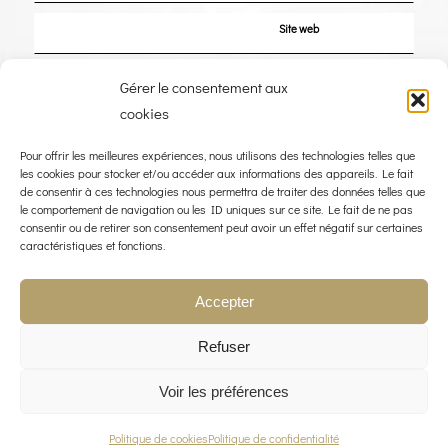
Site web
Enregistrer mon nom, mon e-mail et mon site dans le navigateur pour mon
Gérer le consentement aux
prochain commentaire.
cookies
Pour offrir les meilleures expériences, nous utilisons des technologies telles que
les cookies pour stocker et/ou accéder aux informations des appareils. Le fait
de consentir à ces technologies nous permettra de traiter des données telles que
le comportement de navigation ou les ID uniques sur ce site. Le fait de ne pas
consentir ou de retirer son consentement peut avoir un effet négatif sur certaines
caractéristiques et fonctions.
Accepter
Refuser
Voir les préférences
© COPYRIGHT 2023 - THE WIND ROSE - WEBDESIGN :
LIMBUS STUDIO
POLITIQUE QUALITÉ
MENTIONS LÉGALES
POLITIQUE DE CONFIDENTIALITÉ
CONTACT
Politique de cookies
Politique de confidentialité
POLITIQUE DE COOKIES (UE)