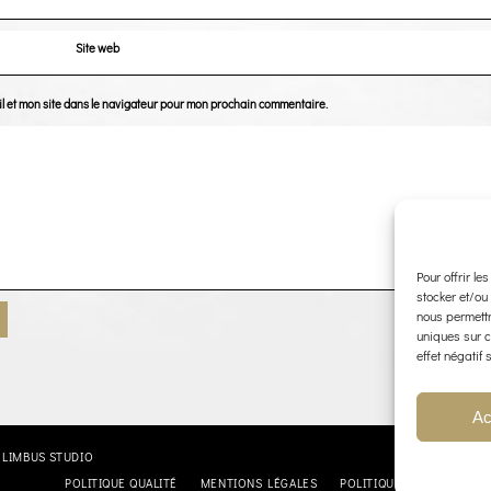
Site web
l et mon site dans le navigateur pour mon prochain commentaire.
Pour offrir le
stocker et/ou
nous permettr
uniques sur c
effet négatif 
Ac
:
LIMBUS STUDIO
POLITIQUE QUALITÉ
MENTIONS LÉGALES
POLITIQUE DE CONFIDENT