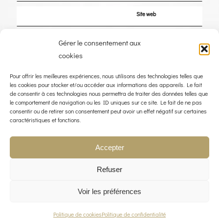
Site web
Enregistrer mon nom, mon e-mail et mon site dans le navigateur pour mon
Gérer le consentement aux
prochain commentaire.
cookies
Pour offrir les meilleures expériences, nous utilisons des technologies telles que
les cookies pour stocker et/ou accéder aux informations des appareils. Le fait
de consentir à ces technologies nous permettra de traiter des données telles que
le comportement de navigation ou les ID uniques sur ce site. Le fait de ne pas
consentir ou de retirer son consentement peut avoir un effet négatif sur certaines
caractéristiques et fonctions.
Accepter
Refuser
Voir les préférences
© COPYRIGHT 2023 - THE WIND ROSE - WEBDESIGN :
LIMBUS STUDIO
POLITIQUE QUALITÉ
MENTIONS LÉGALES
POLITIQUE DE CONFIDENTIALITÉ
CONTACT
Politique de cookies
Politique de confidentialité
POLITIQUE DE COOKIES (UE)