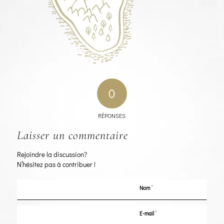
0
RÉPONSES
Laisser un commentaire
Rejoindre la discussion?
N’hésitez pas à contribuer !
*
Nom
*
E-mail