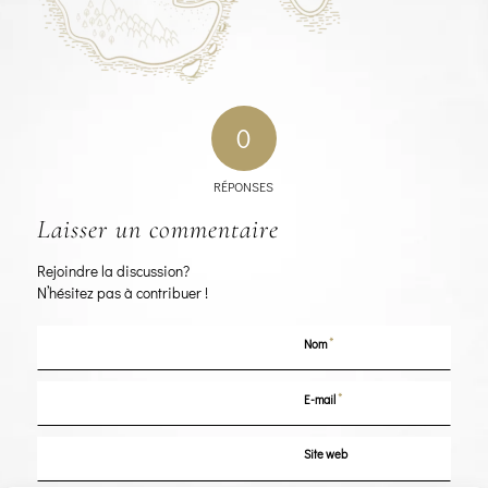
0
RÉPONSES
Laisser un commentaire
Rejoindre la discussion?
N’hésitez pas à contribuer !
*
Nom
*
E-mail
Site web