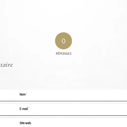
0
RÉPONSES
taire
*
Nom
*
E-mail
Site web