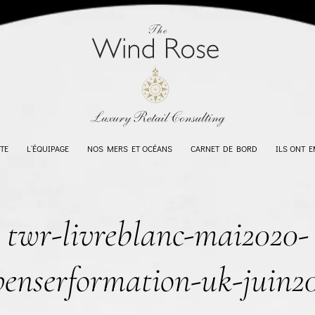
TE
L’ÉQUIPAGE
NOS MERS ET OCÉANS
CARNET DE BORD
ILS ONT 
twr-livreblanc-mai2020-
penserformation-uk-juin2