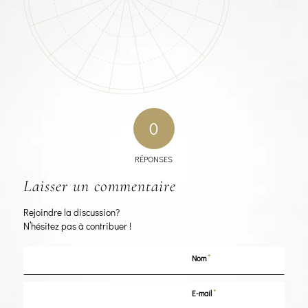
0
RÉPONSES
Laisser un commentaire
Rejoindre la discussion?
N’hésitez pas à contribuer !
*
Nom
*
E-mail