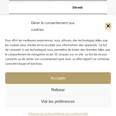
Site web
Enregistrer mon nom, mon e-mail et mon site dans le navigateur pour mon
Gérer le consentement aux
prochain commentaire.
cookies
Pour offrir les meilleures expériences, nous utilisons des technologies telles que
les cookies pour stocker et/ou accéder aux informations des appareils. Le fait
de consentir à ces technologies nous permettra de traiter des données telles que
le comportement de navigation ou les ID uniques sur ce site. Le fait de ne pas
consentir ou de retirer son consentement peut avoir un effet négatif sur certaines
caractéristiques et fonctions.
Accepter
Refuser
Voir les préférences
© COPYRIGHT 2023 - THE WIND ROSE - WEBDESIGN :
LIMBUS STUDIO
POLITIQUE QUALITÉ
MENTIONS LÉGALES
POLITIQUE DE CONFIDENTIALITÉ
CONTACT
Politique de cookies
Politique de confidentialité
POLITIQUE DE COOKIES (UE)