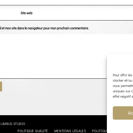
Site web
l et mon site dans le navigateur pour mon prochain commentaire.
Pour offrir le
stocker et/ou
nous permettr
uniques sur c
effet négatif 
Ac
:
LIMBUS STUDIO
POLITIQUE QUALITÉ
MENTIONS LÉGALES
POLITIQUE DE CONFIDENT