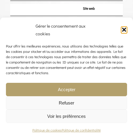
Site web
Enregistrer mon nom, mon e-mail et mon site dans le navigateur pour mon
Gérer le consentement aux
prochain commentaire.
cookies
Pour offrir les meilleures expériences, nous utilisons des technologies telles que
les cookies pour stocker et/ou accéder aux informations des appareils. Le fait
de consentir à ces technologies nous permettra de traiter des données telles que
le comportement de navigation ou les ID uniques sur ce site. Le fait de ne pas
consentir ou de retirer son consentement peut avoir un effet négatif sur certaines
caractéristiques et fonctions.
Accepter
Refuser
Voir les préférences
© COPYRIGHT 2023 - THE WIND ROSE - WEBDESIGN :
LIMBUS STUDIO
POLITIQUE QUALITÉ
MENTIONS LÉGALES
POLITIQUE DE CONFIDENTIALITÉ
CONTACT
Politique de cookies
Politique de confidentialité
POLITIQUE DE COOKIES (UE)