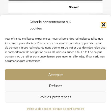
Site web
Enregistrer mon nom, mon e-mail et mon site dans le navigateur pour mon
Gérer le consentement aux
prochain commentaire.
cookies
Pour offrir les meilleures expériences, nous utilisons des technologies telles que
les cookies pour stocker et/ou accéder aux informations des appareils. Le fait
de consentir à ces technologies nous permettra de traiter des données telles que
le comportement de navigation ou les ID uniques sur ce site. Le fait de ne pas
consentir ou de retirer son consentement peut avoir un effet négatif sur certaines
caractéristiques et fonctions.
Accepter
Refuser
Voir les préférences
© COPYRIGHT 2023 - THE WIND ROSE - WEBDESIGN :
LIMBUS STUDIO
POLITIQUE QUALITÉ
MENTIONS LÉGALES
POLITIQUE DE CONFIDENTIALITÉ
CONTACT
Politique de cookies
Politique de confidentialité
POLITIQUE DE COOKIES (UE)