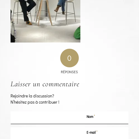
0
RÉPONSES
Laisser un commentaire
Rejoindre la discussion?
N’hésitez pas à contribuer !
*
Nom
*
E-mail