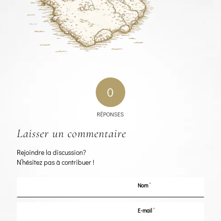
0
RÉPONSES
Laisser un commentaire
Rejoindre la discussion?
N’hésitez pas à contribuer !
*
Nom
*
E-mail