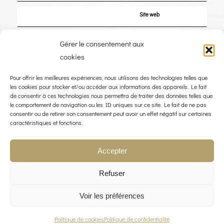
Site web
Enregistrer mon nom, mon e-mail et mon site dans le navigateur pour mon
Gérer le consentement aux
prochain commentaire.
cookies
Pour offrir les meilleures expériences, nous utilisons des technologies telles que
les cookies pour stocker et/ou accéder aux informations des appareils. Le fait
de consentir à ces technologies nous permettra de traiter des données telles que
le comportement de navigation ou les ID uniques sur ce site. Le fait de ne pas
consentir ou de retirer son consentement peut avoir un effet négatif sur certaines
caractéristiques et fonctions.
Accepter
Refuser
Voir les préférences
© COPYRIGHT 2023 - THE WIND ROSE - WEBDESIGN :
LIMBUS STUDIO
POLITIQUE QUALITÉ
MENTIONS LÉGALES
POLITIQUE DE CONFIDENTIALITÉ
CONTACT
Politique de cookies
Politique de confidentialité
POLITIQUE DE COOKIES (UE)