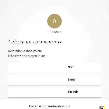
0
RÉPONSES
Laisser un commentaire
Rejoindre la discussion?
N’hésitez pas à contribuer !
*
Nom
*
E-mail
Site web
Enregistrer mon nom, mon e-mail et mon site dans le navigateur pour mon
Gérer le consentement aux
prochain commentaire.