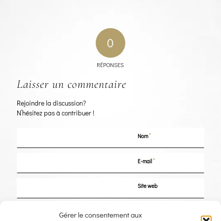
0
RÉPONSES
Laisser un commentaire
Rejoindre la discussion?
N’hésitez pas à contribuer !
*
Nom
*
E-mail
Site web
Enregistrer mon nom, mon e-mail et mon site dans le navigateur pour mon
Gérer le consentement aux
prochain commentaire.