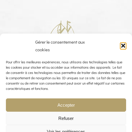
Retour à l’équipage
Gérer le consentement aux
cookies
Pour offrir les meilleures expériences, nous utilisons des technologies telles que
les cookies pour stocker et/ou accéder aux informations des appareils. Le fait
THE WIND ROSE
NOTRE CARTE
L’ÉQUIPAGE
de consentir à ces technologies nous permettra de traiter des données telles que
le comportement de navigation ou les ID uniques sur ce site. Le fait de ne pas
consentir ou de retirer son consentement peut avoir un effet négatif sur certaines
NOS MERS ET OCÉANS
CARNET DE BORD
caractéristiques et fonctions.
ILS ONT EMBARQUÉ
MONTEZ À BORD !
Accepter
© COPYRIGHT 2023 - THE WIND ROSE - WEBDESIGN :
LIMBUS STUDIO
Refuser
POLITIQUE QUALITÉ
MENTIONS LÉGALES
POLITIQUE DE CONFIDENTIALITÉ
CONTACT
POLITIQUE DE COOKIES (UE)
Voir les préférences