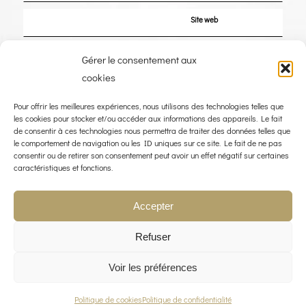
Site web
Enregistrer mon nom, mon e-mail et mon site dans le navigateur pour mon
Gérer le consentement aux
prochain commentaire.
cookies
Pour offrir les meilleures expériences, nous utilisons des technologies telles que
les cookies pour stocker et/ou accéder aux informations des appareils. Le fait
de consentir à ces technologies nous permettra de traiter des données telles que
le comportement de navigation ou les ID uniques sur ce site. Le fait de ne pas
consentir ou de retirer son consentement peut avoir un effet négatif sur certaines
caractéristiques et fonctions.
Accepter
Refuser
Voir les préférences
© COPYRIGHT 2023 - THE WIND ROSE - WEBDESIGN :
LIMBUS STUDIO
POLITIQUE QUALITÉ
MENTIONS LÉGALES
POLITIQUE DE CONFIDENTIALITÉ
CONTACT
Politique de cookies
Politique de confidentialité
POLITIQUE DE COOKIES (UE)