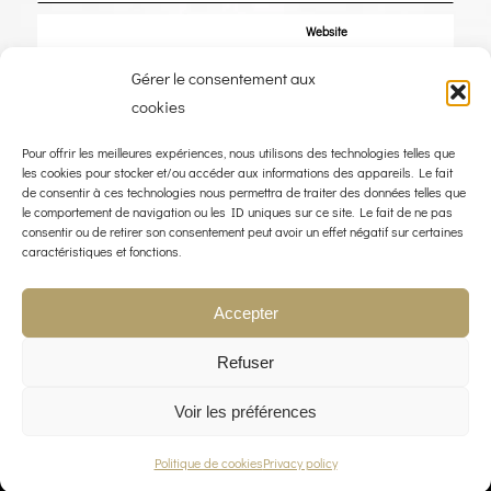
Website
Gérer le consentement aux
Save my name, email, and website in this browser for the next time I
cookies
comment.
Pour offrir les meilleures expériences, nous utilisons des technologies telles que
les cookies pour stocker et/ou accéder aux informations des appareils. Le fait
de consentir à ces technologies nous permettra de traiter des données telles que
le comportement de navigation ou les ID uniques sur ce site. Le fait de ne pas
consentir ou de retirer son consentement peut avoir un effet négatif sur certaines
caractéristiques et fonctions.
Accepter
Refuser
Voir les préférences
© COPYRIGHT 2023 - THE WIND ROSE - WEBDESIGN :
LIMBUS STUDIO
Politique de cookies
Privacy policy
LEGAL NOTICE
PRIVACY POLICY
CONTACT