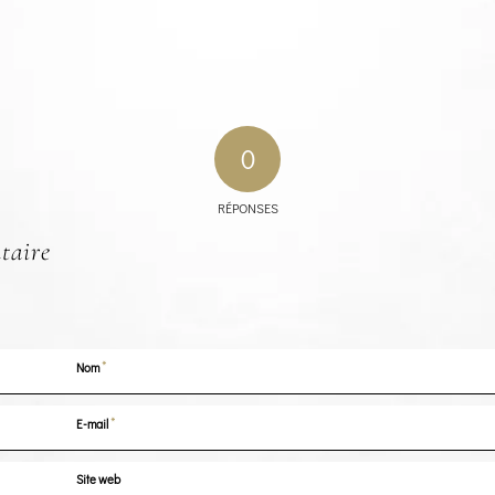
0
RÉPONSES
taire
*
Nom
*
E-mail
Site web