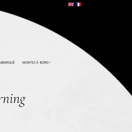
EMBARQUÉ
MONTEZ À BORD !
rning