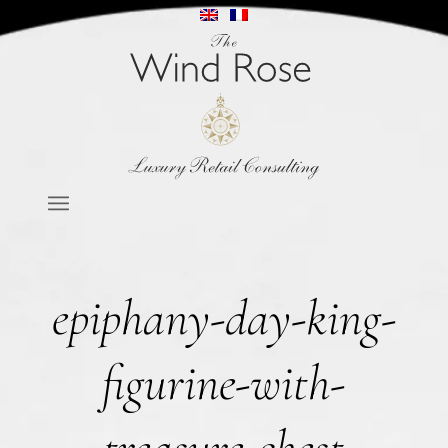
epiphany-day-king-
figurine-with-