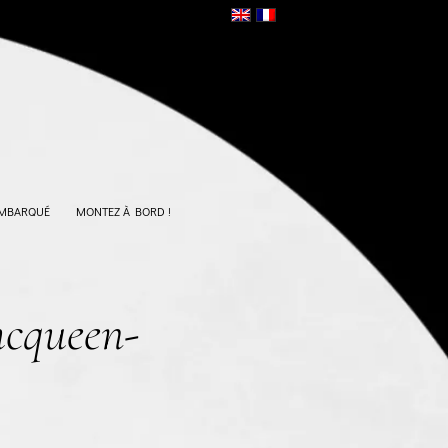
EMBARQUÉ
MONTEZ À BORD !
mcqueen-