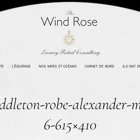
TE
L’ÉQUIPAGE
NOS MERS ET OCÉANS
CARNET DE BORD
ILS ONT 
ddleton-robe-alexander-
6-615×410