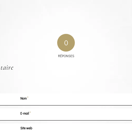
0
RÉPONSES
taire
*
Nom
*
E-mail
Site web