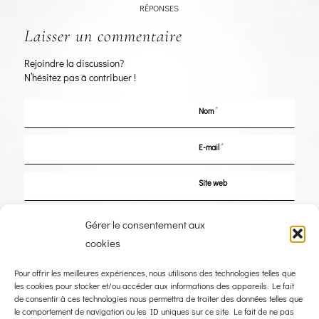
RÉPONSES
Laisser un commentaire
Rejoindre la discussion?
N’hésitez pas à contribuer !
*
Nom
*
E-mail
Site web
Enregistrer mon nom, mon e-mail et mon site dans le navigateur pour mon
Gérer le consentement aux
prochain commentaire.
cookies
Pour offrir les meilleures expériences, nous utilisons des technologies telles que
les cookies pour stocker et/ou accéder aux informations des appareils. Le fait
de consentir à ces technologies nous permettra de traiter des données telles que
le comportement de navigation ou les ID uniques sur ce site. Le fait de ne pas