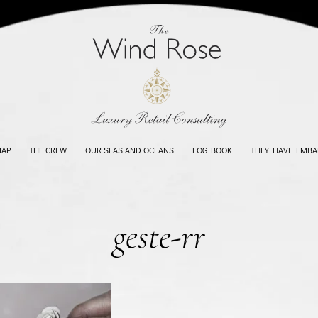
MAP
THE CREW
OUR SEAS AND OCEANS
LOG BOOK
THEY HAVE EMBA
geste-rr