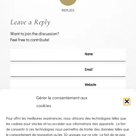
REPLIES
Leave a Reply
Want to join the discussion?
Feel free to contribute!
*
Name
*
Email
Website
Gérer le consentement aux
Save my name, email, and website in this browser for the next time I
cookies
comment.
Pour offrir les meilleures expériences, nous utilisons des technologies telles que
les cookies pour stocker et/ou accéder aux informations des appareils. Le fait
de consentir à ces technologies nous permettra de traiter des données telles que
le comportement de navigation ou les ID uniques sur ce site. Le fait de ne pas