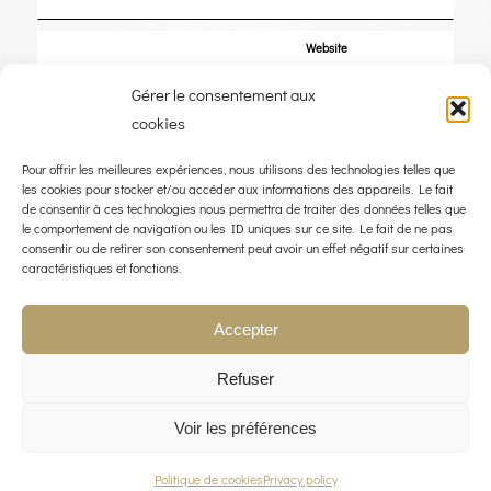
Website
Gérer le consentement aux
Save my name, email, and website in this browser for the next time I
cookies
comment.
Pour offrir les meilleures expériences, nous utilisons des technologies telles que
les cookies pour stocker et/ou accéder aux informations des appareils. Le fait
de consentir à ces technologies nous permettra de traiter des données telles que
le comportement de navigation ou les ID uniques sur ce site. Le fait de ne pas
consentir ou de retirer son consentement peut avoir un effet négatif sur certaines
caractéristiques et fonctions.
Accepter
Refuser
Voir les préférences
© COPYRIGHT 2023 - THE WIND ROSE - WEBDESIGN :
LIMBUS STUDIO
Politique de cookies
Privacy policy
LEGAL NOTICE
PRIVACY POLICY
CONTACT