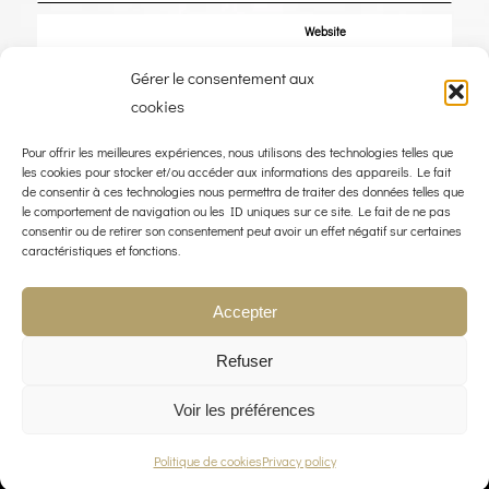
Website
Gérer le consentement aux
Save my name, email, and website in this browser for the next time I
cookies
comment.
Pour offrir les meilleures expériences, nous utilisons des technologies telles que
les cookies pour stocker et/ou accéder aux informations des appareils. Le fait
de consentir à ces technologies nous permettra de traiter des données telles que
le comportement de navigation ou les ID uniques sur ce site. Le fait de ne pas
consentir ou de retirer son consentement peut avoir un effet négatif sur certaines
caractéristiques et fonctions.
Accepter
Refuser
Voir les préférences
© COPYRIGHT 2023 - THE WIND ROSE - WEBDESIGN :
LIMBUS STUDIO
Politique de cookies
Privacy policy
LEGAL NOTICE
PRIVACY POLICY
CONTACT