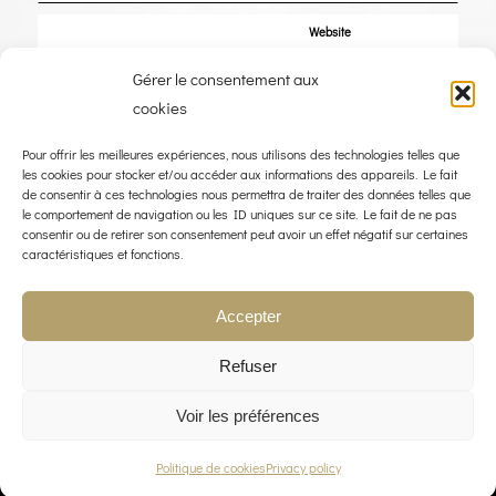
Website
Gérer le consentement aux
Save my name, email, and website in this browser for the next time I
cookies
comment.
Pour offrir les meilleures expériences, nous utilisons des technologies telles que
les cookies pour stocker et/ou accéder aux informations des appareils. Le fait
de consentir à ces technologies nous permettra de traiter des données telles que
le comportement de navigation ou les ID uniques sur ce site. Le fait de ne pas
consentir ou de retirer son consentement peut avoir un effet négatif sur certaines
caractéristiques et fonctions.
Accepter
Refuser
Voir les préférences
© COPYRIGHT 2023 - THE WIND ROSE - WEBDESIGN :
LIMBUS STUDIO
Politique de cookies
Privacy policy
LEGAL NOTICE
PRIVACY POLICY
CONTACT