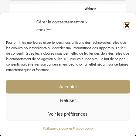
Website
Gérer le consentement aux
Save my name, email, and website in this browser for the next time I
cookies
comment.
Pour offrir les meilleures expériences, nous utilisons des technologies telles que
les cookies pour stocker et/ou accéder aux informations des appareils. Le fait
de consentir à ces technologies nous permettra de traiter des données telles que
le comportement de navigation ou les ID uniques sur ce site. Le fait de ne pas
consentir ou de retirer son consentement peut avoir un effet négatif sur certaines
caractéristiques et fonctions.
Accepter
Refuser
Voir les préférences
© COPYRIGHT 2023 - THE WIND ROSE - WEBDESIGN :
LIMBUS STUDIO
Politique de cookies
Privacy policy
LEGAL NOTICE
PRIVACY POLICY
CONTACT