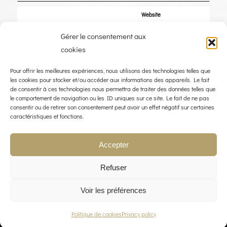
Website
Gérer le consentement aux
Save my name, email, and website in this browser for the next time I
cookies
comment.
Pour offrir les meilleures expériences, nous utilisons des technologies telles que
les cookies pour stocker et/ou accéder aux informations des appareils. Le fait
de consentir à ces technologies nous permettra de traiter des données telles que
le comportement de navigation ou les ID uniques sur ce site. Le fait de ne pas
consentir ou de retirer son consentement peut avoir un effet négatif sur certaines
caractéristiques et fonctions.
Accepter
Refuser
Voir les préférences
© COPYRIGHT 2023 - THE WIND ROSE - WEBDESIGN :
LIMBUS STUDIO
Politique de cookies
Privacy policy
LEGAL NOTICE
PRIVACY POLICY
CONTACT