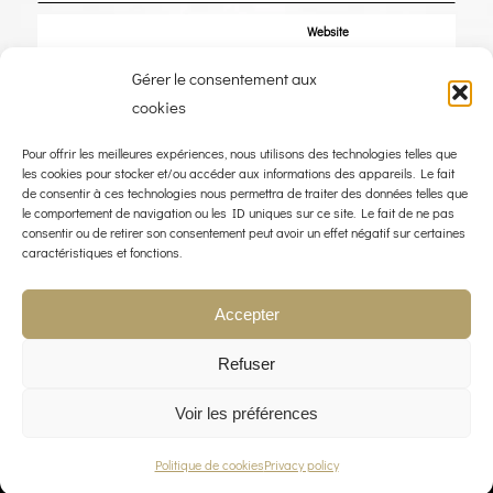
Website
Gérer le consentement aux
Save my name, email, and website in this browser for the next time I
cookies
comment.
Pour offrir les meilleures expériences, nous utilisons des technologies telles que
les cookies pour stocker et/ou accéder aux informations des appareils. Le fait
de consentir à ces technologies nous permettra de traiter des données telles que
le comportement de navigation ou les ID uniques sur ce site. Le fait de ne pas
consentir ou de retirer son consentement peut avoir un effet négatif sur certaines
caractéristiques et fonctions.
Accepter
Refuser
Voir les préférences
© COPYRIGHT 2023 - THE WIND ROSE - WEBDESIGN :
LIMBUS STUDIO
Politique de cookies
Privacy policy
LEGAL NOTICE
PRIVACY POLICY
CONTACT